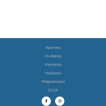
Apie mus
Produktai
Kontaktai
Naujienos
Mėgstamiausi
D.U.K